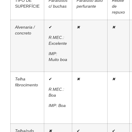
TIPO DE
Parafusos
Parafuso
auto
Rebite
SUPERFÍCIE
c/ buchas
perfurante
de
repuxo
Alvenaria /
✔
✖
✖
concreto
R.MEC.:
Excelente
IMP:
Muito boa
Telha
✔
✖
✖
fibrocimento
R.MEC.:
Boa
IMP: Boa
Telha/rufo
✖
✔
✔