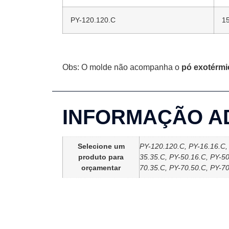
PY-120.120.C
1
Obs: O molde não acompanha o
pó exotérmi
INFORMAÇÃO A
Selecione um
PY-120.120.C, PY-16.16.C, 
produto para
35.35.C, PY-50.16.C, PY-50
orçamentar
70.35.C, PY-70.50.C, PY-7