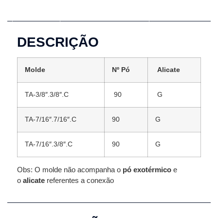
Descrição
Informação adicional
DESCRIÇÃO
Molde
Nº Pó
Alicate
TA-3/8″.3/8″.C
90
G
TA-7/16″.7/16″.C
90
G
TA-7/16″.3/8″.C
90
G
Obs: O molde não acompanha o
pó exotérmico
e
o
alicate
referentes a conexão