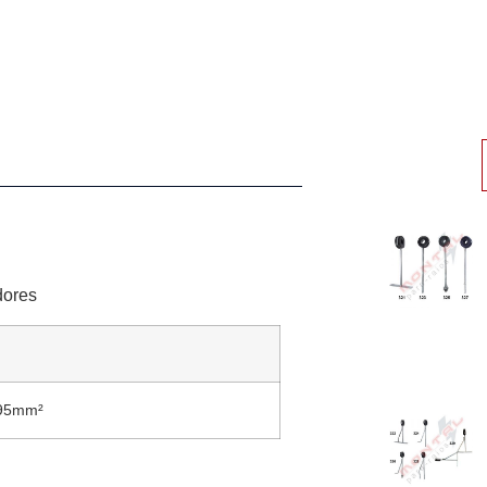
dores
 95mm²