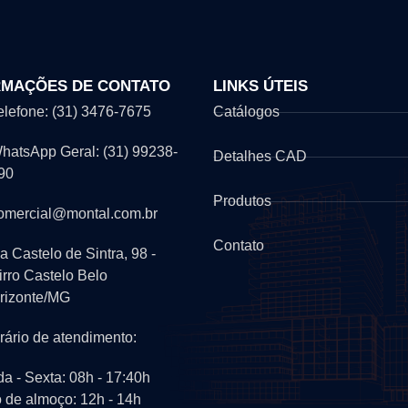
RMAÇÕES DE CONTATO
LINKS ÚTEIS
Telefone: (31) 3476-7675
Catálogos
WhatsApp Geral: (31) 99238-
Detalhes CAD
90
Produtos
comercial@montal.com.br
Contato
a Castelo de Sintra, 98 -
irro Castelo Belo
rizonte/MG
rário de atendimento:
a - Sexta: 08h - 17:40h
o de almoço: 12h - 14h