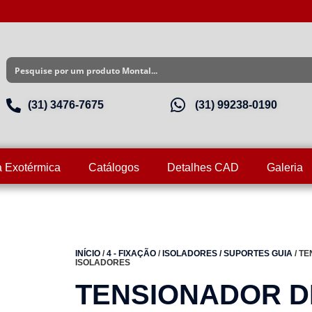
(31) 3476-7675
(31) 99238-0190
a Exotérmica
Catálogos
Detalhes CAD
Galeria
INÍCIO
/
4 - FIXAÇÃO
/
ISOLADORES / SUPORTES GUIA
/ T
ISOLADORES
TENSIONADOR D