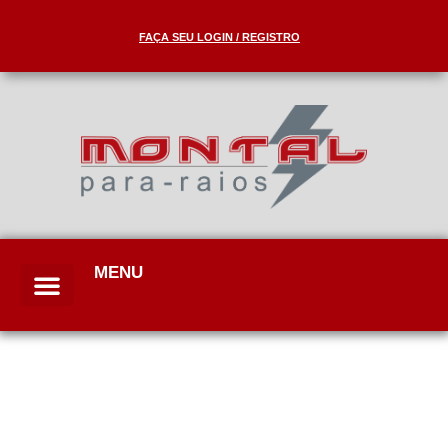
FAÇA SEU LOGIN / REGISTRO
MENU
Quem somos
Solda Exotérmica
Detalhes CAD
Informações técnicas