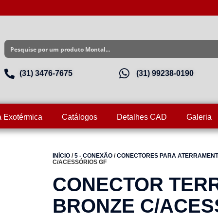
(31) 3476-7675
(31) 99238-0190
a Exotérmica
Catálogos
Detalhes CAD
Galeria
INÍCIO
/
5 - CONEXÃO
/
CONECTORES PARA ATERRAMEN
C/ACESSÓRIOS GF
CONECTOR TER
BRONZE C/ACES