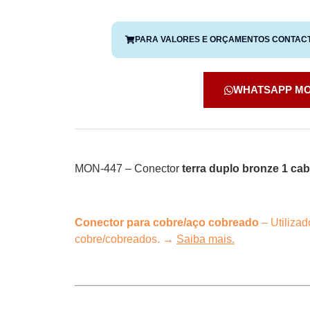
PARA VALORES E ORÇAMENTOS CONTAC
WHATSAPP M
MON-447 – Conector
terra duplo bronze 1 ca
Conector para cobre/aço cobreado
– Utilizad
cobre/cobreados. →
Saiba mais.