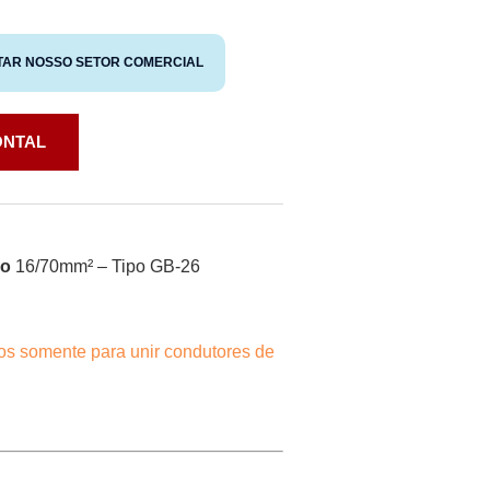
TAR NOSSO SETOR COMERCIAL
ONTAL
bo
16/70mm² – Tipo GB-26
os somente para unir condutores de