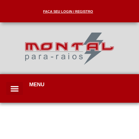
FAÇA SEU LOGIN / REGISTRO
MENU
Quem somos
Solda Exotérmica
Detalhes CAD
Informações técnicas