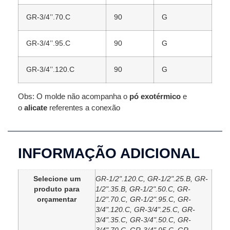
GR-3/4’’.70.C
90
G
GR-3/4’’.95.C
90
G
GR-3/4’’.120.C
90
G
Obs: O molde não acompanha o
pó exotérmico
e
o
alicate
referentes a conexão
INFORMAÇÃO ADICIONAL
Selecione um
GR-1/2".120.C, GR-1/2".25.B, GR-
produto para
1/2".35.B, GR-1/2".50.C, GR-
orçamentar
1/2".70.C, GR-1/2".95.C, GR-
3/4".120.C, GR-3/4".25.C, GR-
3/4".35.C, GR-3/4".50.C, GR-