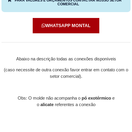
PARA VALORES E ORÇAMENTOS CONTACTAR NOSSO SETOR
COMERCIAL
WHATSAPP MONTAL
Abaixo na descrição todas as conexões disponíveis
(caso necessite de outra conexão favor entrar em contato com o
setor comercial).
Obs: O molde não acompanha o
pó exotérmico
e
o
alicate
referentes a conexão
Descrição
Informação adicional