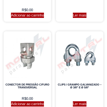
R$
0.00
Adicionar ao carrinho
Ler mais
CONECTOR DE PRESSÃO C/FURO
CLIPS / GRAMPO GALVANIZADO –
TRANSVERSAL
Ø 3/8” E Ø 5/8”
R$
0.00
Adicionar ao carrinho
Ler mais